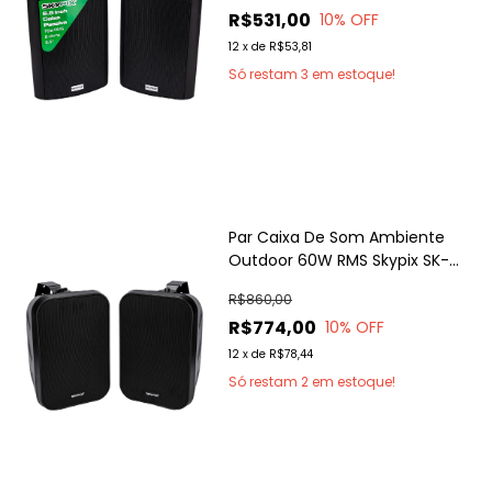
R$531,00
10
% OFF
12
x
de
R$53,81
Só restam
3
em estoque!
Par Caixa De Som Ambiente
Outdoor 60W RMS Skypix SK-
RP65D
R$860,00
R$774,00
10
% OFF
12
x
de
R$78,44
Só restam
2
em estoque!