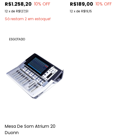
R$1.258,20
R$189,00
10
% OFF
10
% OFF
12
x
de
R$127,51
12
x
de
R$19,15
Só restam
2
em estoque!
ESGOTADO
Mesa De Som Atrium 20
Duonn