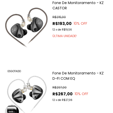
Fone De Monitoramento - KZ
CASTOR
R$215,00
R$193,00
10
% OFF
12
x
de
R$19,56
ÚLTIMA UNIDADE!
ESGOTADO
Fone De Monitoramento - KZ
D-FI COM EQ
R$297,00
R$267,00
10
% OFF
12
x
de
R$27,06