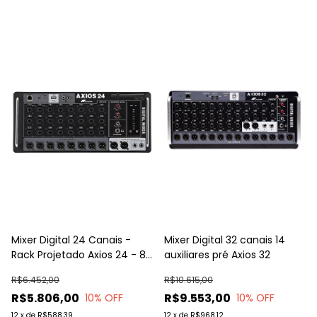
Mixer Digital 24 Canais -
Mixer Digital 32 canais 14
Rack Projetado Axios 24 - 8
auxiliares pré Axios 32
Auxiliares
R$6.452,00
R$10.615,00
R$5.806,00
R$9.553,00
10
% OFF
10
% OFF
12
x
de
R$588,39
12
x
de
R$968,12