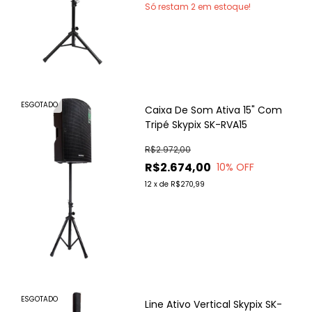
Só restam
2
em estoque!
ESGOTADO
Caixa De Som Ativa 15" Com
Tripé Skypix SK-RVA15
R$2.972,00
R$2.674,00
10
% OFF
12
x
de
R$270,99
ESGOTADO
Line Ativo Vertical Skypix SK-