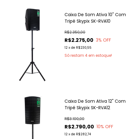
Caixa De Som Ativa 10" Com
Tripé Skypix SK-RVA10
R$2.350,00
R$2.275,00
3
% OFF
12
x
de
R$230,55
Só restam
4
em estoque!
Caixa De Som Ativa 12" Com
Tripé Skypix SK-RVA12
R$3.100,00
R$2.790,00
10
% OFF
12
x
de
R$282,74