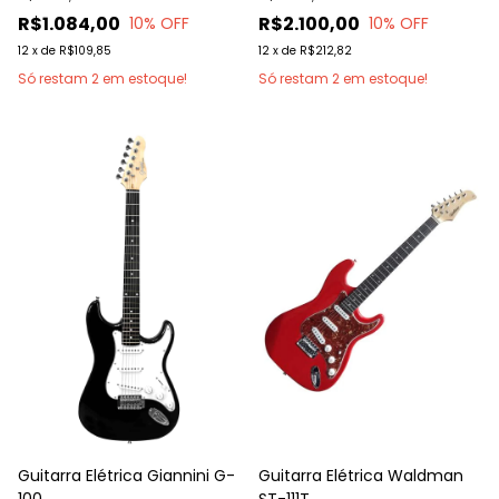
R$1.084,00
R$2.100,00
10
% OFF
10
% OFF
12
x
de
R$109,85
12
x
de
R$212,82
Só restam
2
em estoque!
Só restam
2
em estoque!
Guitarra Elétrica Giannini G-
Guitarra Elétrica Waldman
100
ST-111T