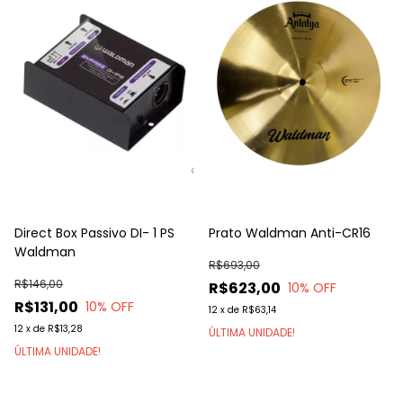
Direct Box Passivo DI- 1 PS
Prato Waldman Anti-CR16
Waldman
R$693,00
R$146,00
R$623,00
10
% OFF
R$131,00
10
% OFF
12
x
de
R$63,14
12
x
de
R$13,28
ÚLTIMA UNIDADE!
ÚLTIMA UNIDADE!