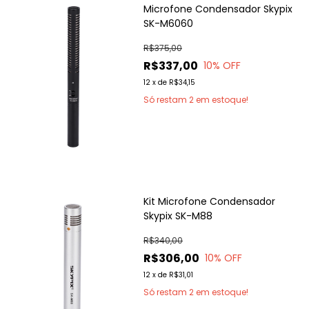
Microfone Condensador Skypix
SK-M6060
R$375,00
R$337,00
10
% OFF
12
x
de
R$34,15
Só restam
2
em estoque!
Kit Microfone Condensador
Skypix SK-M88
R$340,00
R$306,00
10
% OFF
12
x
de
R$31,01
Só restam
2
em estoque!