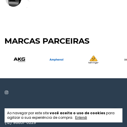
MARCAS PARCEIRAS
5512988510229
Ao navegar por este site
você aceita o uso de cookies
para
agilizar a sua experiência de compra.
Entendi
(12) 98851-0229