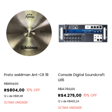
Prato waldman Ant-CR 18
Console Digital Soundcraft
Ui16
R$894,00
R$4.750,00
R$804,00
10
% OFF
R$4.275,00
10
% OFF
12
x
de
R$81,48
12
x
de
R$433,24
ÚLTIMA UNIDADE!
ÚLTIMA UNIDADE!