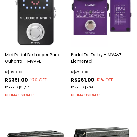
Mini Pedal De Looper Para
Pedal De Delay - MVAVE
Guitarra - MVAVE
Elemental
R$390,00
R$290,00
R$351,00
R$261,00
10
% OFF
10
% OFF
12
x
de
R$35,57
12
x
de
R$26,45
ÚLTIMA UNIDADE!
ÚLTIMA UNIDADE!