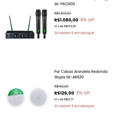
SK-PRO900
R$1.200,00
R$1.080,00
10
% OFF
12
x
de
R$109,45
Só restam
5
em estoque!
Par Caixas Arandela Redonda
Skypix SK-AR630
R$140,00
R$126,00
10
% OFF
12
x
de
R$12,77
Só restam
5
em estoque!