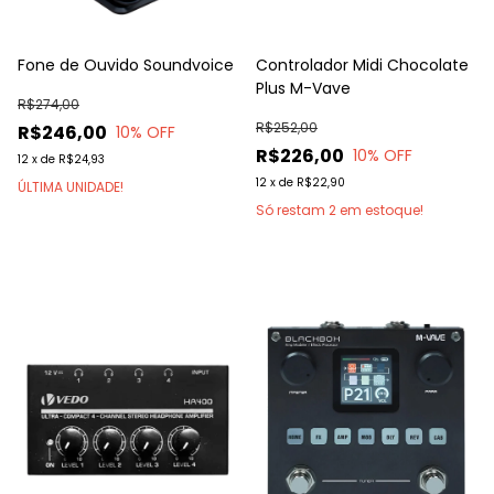
Fone de Ouvido Soundvoice
Controlador Midi Chocolate
Plus M-Vave
R$274,00
R$252,00
R$246,00
10
% OFF
R$226,00
10
% OFF
12
x
de
R$24,93
12
x
de
R$22,90
ÚLTIMA UNIDADE!
Só restam
2
em estoque!