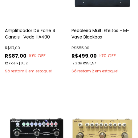
Amplificador De Fone 4
Pedaleira Multi Efeitos - M-
Canais -Vedo HA400
Vave Blackbox
R$97,00
R$555,00
R$87,00
R$499,00
10
% OFF
10
% OFF
12
x
de
R$8,82
12
x
de
R$50,57
Só restam
3
em estoque!
Só restam
2
em estoque!