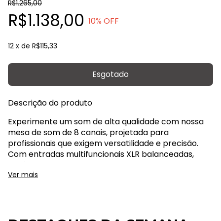
R$1.265,00
R$1.138,00
10
% OFF
12
x de
R$115,33
Descrição do produto
Experimente um som de alta qualidade com nossa
mesa de som de 8 canais, projetada para
profissionais que exigem versatilidade e precisão.
Com entradas multifuncionais XLR balanceadas,
você pode conectar diversos tipos de equipamentos
Ver mais
com facilidade. A mesa possui 256 tipos de DSP de
24 bits, permitindo um ajuste fino dos parâmetros de
som para obter o efeito de áudio perfeito. O
equalizador de 3 seções por canal oferece controle
total sobre as frequências, enquanto o