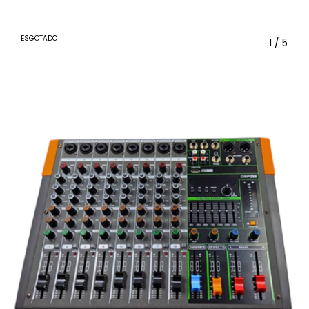
ESGOTADO
1
/
5