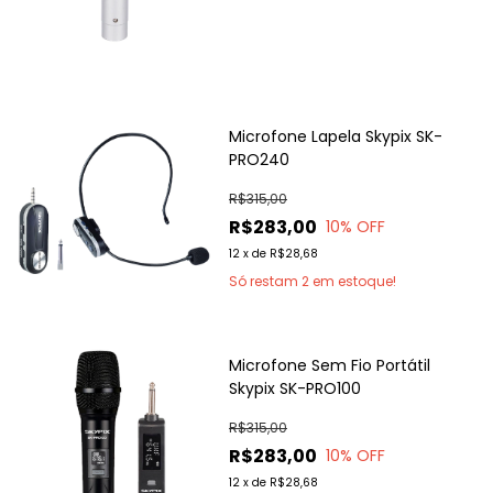
Microfone Lapela Skypix SK-
PRO240
R$315,00
R$283,00
10
% OFF
12
x
de
R$28,68
Só restam
2
em estoque!
Microfone Sem Fio Portátil
Skypix SK-PRO100
R$315,00
R$283,00
10
% OFF
12
x
de
R$28,68