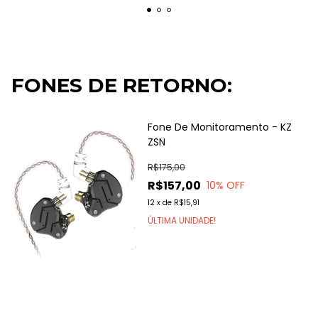
FONES DE RETORNO:
Fone De Monitoramento - KZ
ZSN
R$175,00
R$157,00
10
% OFF
12
x
de
R$15,91
ÚLTIMA UNIDADE!