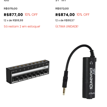
R$975,00
R$972,00
R$877,00
R$874,00
10
% OFF
10
% OFF
12
x
de
R$88,88
12
x
de
R$88,57
Só restam
2
em estoque!
ÚLTIMA UNIDADE!