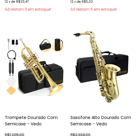
mesa uma ferramenta essencial para estúdios,
12
x
de
R$20,47
12
x
de
R$5,02
shows ao vivo, e muito mais.
Só restam
3
em estoque!
Só restam
5
em estoque!
Conteúdo da embalagem:
1x Mesa de som
1x Cabo de alimentação de 130cm
Trompete Dourado Com
Saxofone Alto Dourado Com
Semicase - Vedo
Semicase - Vedo
R$1.205,00
R$2.334,00