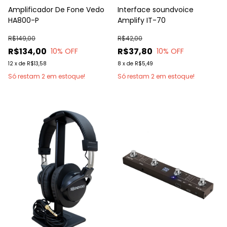
Amplificador De Fone Vedo
Interface soundvoice
HA800-P
Amplify IT-70
R$149,00
R$42,00
R$134,00
R$37,80
10
% OFF
10
% OFF
12
x
de
R$13,58
8
x
de
R$5,49
Só restam
2
em estoque!
Só restam
2
em estoque!