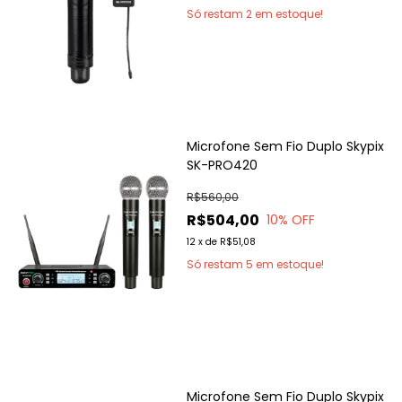
Só restam
2
em estoque!
Microfone Sem Fio Duplo Skypix
SK-PRO420
R$560,00
R$504,00
10
% OFF
12
x
de
R$51,08
Só restam
5
em estoque!
Microfone Sem Fio Duplo Skypix