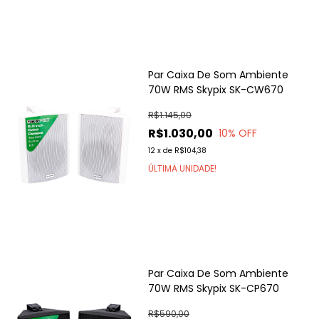
Par Caixa De Som Ambiente
70W RMS Skypix SK-CW670
R$1.145,00
R$1.030,00
10
% OFF
12
x
de
R$104,38
ÚLTIMA UNIDADE!
Par Caixa De Som Ambiente
70W RMS Skypix SK-CP670
R$590,00