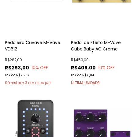
Pedaleira Cuvave M-Vave
Pedal de Efeito M-Vave
VD612
Cube Baby AC Creme
R$282,00
R$450,00
R$253,00
R$405,00
10
% OFF
10
% OFF
12
x
de
R$25,64
12
x
de
R$41,04
Só restam
3
em estoque!
ÚLTIMA UNIDADE!