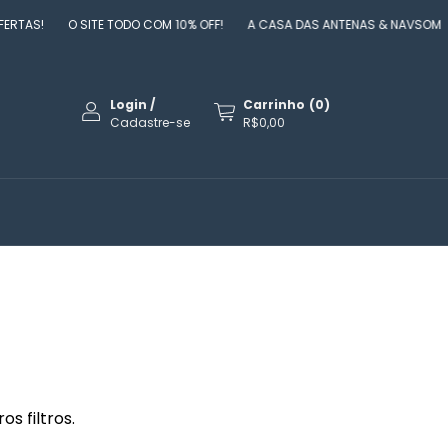
ERTAS!
O SITE TODO COM 10% OFF!
A CASA DAS ANTENAS & NAVSOM
Login
/
Carrinho
(
0
)
Cadastre-se
R$0,00
s filtros.