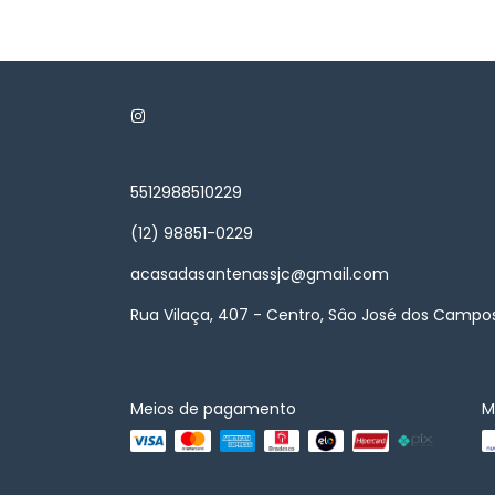
5512988510229
(12) 98851-0229
acasadasantenassjc@gmail.com
Rua Vilaça, 407 - Centro, Sâo José dos Campos
Meios de pagamento
M