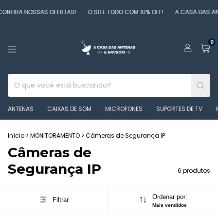
NFIRA NOSSAS OFERTAS!
O SITE TODO COM 10% OFF!
A CASA DAS AN
0
ANTENAS
CAIXAS DE SOM
MICROFONES
SUPORTES DE TV
Início
>
MONITORAMENTO
>
Câmeras de Segurança IP
Câmeras de
Segurança IP
6 produtos
Ordenar por:
Filtrar
Mais vendidos