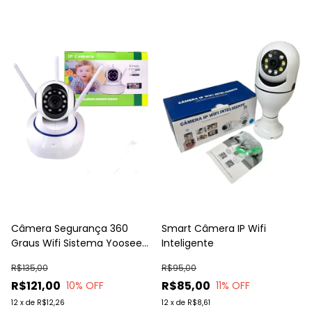
Câmera Segurança 360
Smart Câmera IP Wifi
Graus Wifi Sistema Yoosee
Inteligente
Ip C/ Alarme
R$135,00
R$95,00
R$121,00
R$85,00
10
% OFF
11
% OFF
12
x
de
R$12,26
12
x
de
R$8,61