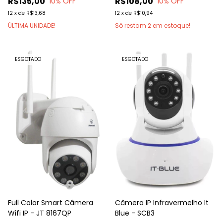
R$135,00
R$108,00
10
% OFF
10
% OFF
12
x
de
R$13,68
12
x
de
R$10,94
ÚLTIMA UNIDADE!
Só restam
2
em estoque!
ESGOTADO
ESGOTADO
Full Color Smart Câmera
Câmera IP Infravermelho It
Wifi IP - JT 8167QP
Blue - SCB3