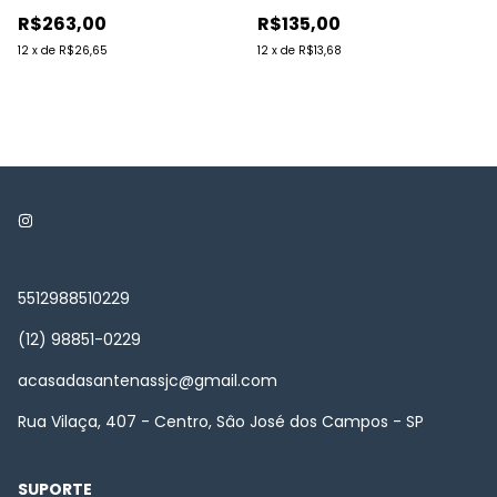
R$263,00
R$135,00
12
x
de
R$26,65
12
x
de
R$13,68
5512988510229
(12) 98851-0229
acasadasantenassjc@gmail.com
Rua Vilaça, 407 - Centro, Sâo José dos Campos - SP
SUPORTE