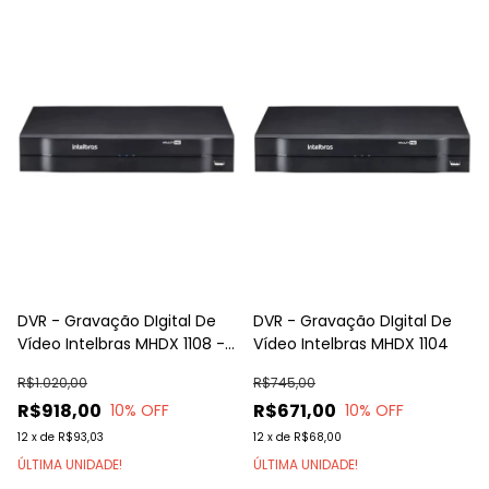
DVR - Gravação DIgital De
DVR - Gravação DIgital De
Vídeo Intelbras MHDX 1108 -
Vídeo Intelbras MHDX 1104
8 Canais
R$1.020,00
R$745,00
R$918,00
R$671,00
10
% OFF
10
% OFF
12
x
de
R$93,03
12
x
de
R$68,00
ÚLTIMA UNIDADE!
ÚLTIMA UNIDADE!