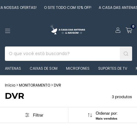
 NOSSAS OFERTAS!
O SITE TODO COM 10% OFF!
A CASA DAS ANTENAS
0
ANTENAS
CAIXAS DE SOM
MICROFONES
SUPORTES DE TV
Início
>
MONITORAMENTO
>
DVR
DVR
3 produtos
Ordenar por:
Filtrar
Mais vendidos