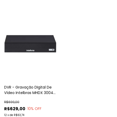
DVR - Gravação DIgital De
Vídeo Intelbras MHDX 3004 -
C
R$699,00
R$629,00
10
% OFF
12
x
de
R$63,74