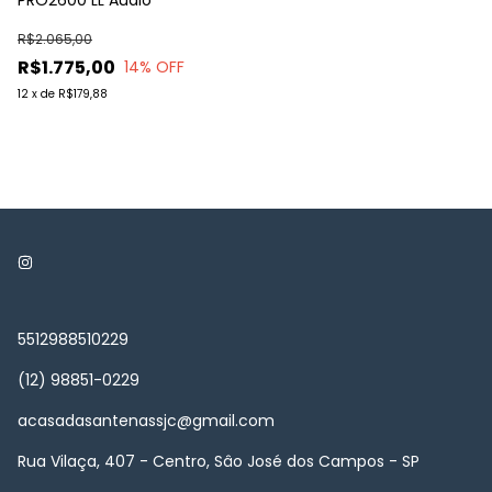
R$2.065,00
R$1.775,00
14
% OFF
12
x
de
R$179,88
5512988510229
(12) 98851-0229
acasadasantenassjc@gmail.com
Rua Vilaça, 407 - Centro, Sâo José dos Campos - SP