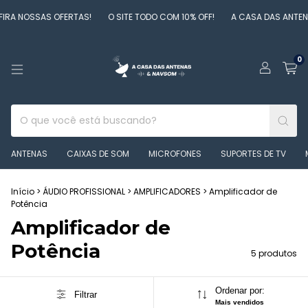
OSSAS OFERTAS!
O SITE TODO COM 10% OFF!
A CASA DAS ANTENAS &
0
ANTENAS
CAIXAS DE SOM
MICROFONES
SUPORTES DE TV
Início
>
ÁUDIO PROFISSIONAL
>
AMPLIFICADORES
>
Amplificador de
Potência
Amplificador de
Potência
5 produtos
Ordenar por:
Filtrar
Mais vendidos