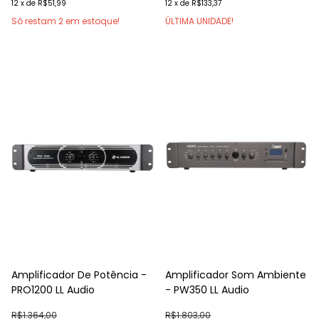
12
x
de
R$51,99
12
x
de
R$133,37
Só restam
2
em estoque!
ÚLTIMA UNIDADE!
Amplificador De Potência -
Amplificador Som Ambiente
PRO1200 LL Audio
- PW350 LL Audio
R$1.364,00
R$1.803,00