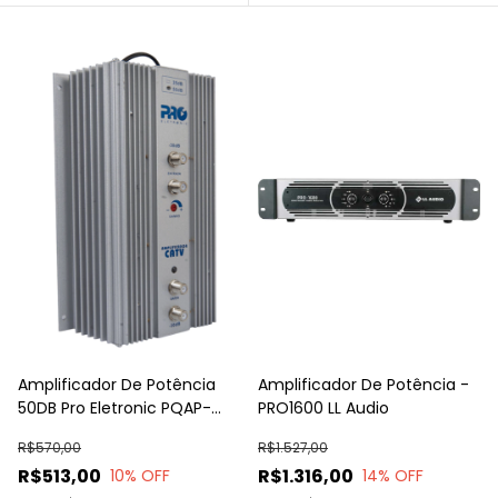
Amplificador De Potência
Amplificador De Potência -
50DB Pro Eletronic PQAP-
PRO1600 LL Audio
7500G4
R$570,00
R$1.527,00
R$513,00
R$1.316,00
10
% OFF
14
% OFF