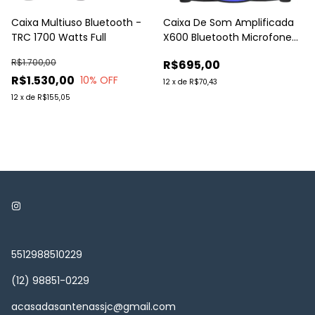
Caixa Multiuso Bluetooth -
Caixa De Som Amplificada
TRC 1700 Watts Full
X600 Bluetooth Microfone
600w Trc Cor Preto
R$1.700,00
R$695,00
127/220V
R$1.530,00
10
% OFF
12
x
de
R$70,43
12
x
de
R$155,05
5512988510229
(12) 98851-0229
acasadasantenassjc@gmail.com