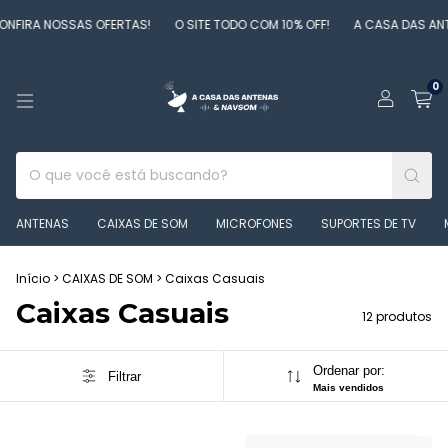
NOSSAS OFERTAS!
O SITE TODO COM 10% OFF!
A CASA DAS ANTENAS 
0
ANTENAS
CAIXAS DE SOM
MICROFONES
SUPORTES DE TV
Início
>
CAIXAS DE SOM
>
Caixas Casuais
Caixas Casuais
12 produtos
Ordenar por:
Filtrar
Mais vendidos