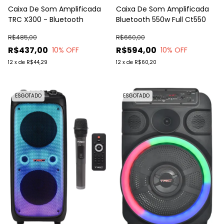
Caixa De Som Amplificada
Caixa De Som Amplificada
TRC X300 - Bluetooth
Bluetooth 550w Full Ct550
R$485,00
R$660,00
R$437,00
R$594,00
10
% OFF
10
% OFF
12
x
de
R$44,29
12
x
de
R$60,20
ESGOTADO
ESGOTADO