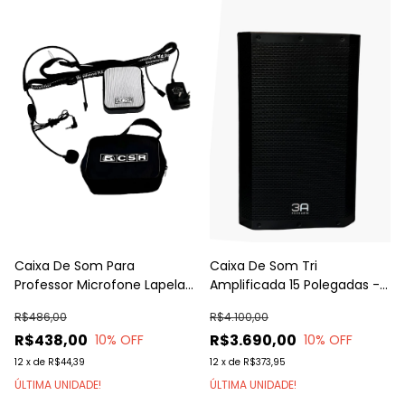
Caixa De Som Para
Caixa De Som Tri
Professor Microfone Lapela
Amplificada 15 Polegadas -
CSR BW178BT
A3 ProAudio
R$486,00
R$4.100,00
R$438,00
R$3.690,00
10
% OFF
10
% OFF
12
x
de
R$44,39
12
x
de
R$373,95
ÚLTIMA UNIDADE!
ÚLTIMA UNIDADE!