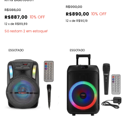
R$990,00
R$986,00
R$890,00
10
% OFF
R$887,00
10
% OFF
12
x
de
R$90,19
12
x
de
R$89,89
Só restam
2
em estoque!
ESGOTADO
ESGOTADO