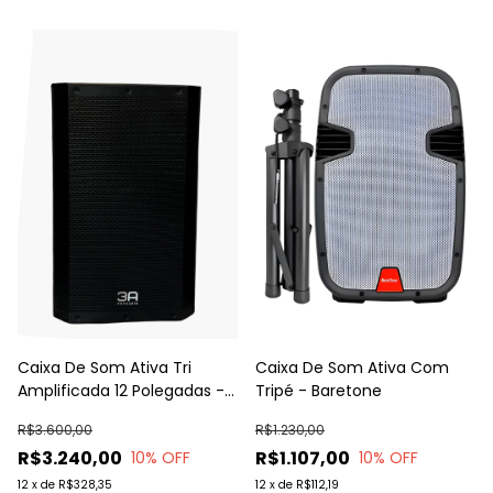
Caixa De Som Ativa Tri
Caixa De Som Ativa Com
Amplificada 12 Polegadas -
Tripé - Baretone
A3 ProAudio
R$3.600,00
R$1.230,00
R$3.240,00
R$1.107,00
10
% OFF
10
% OFF
12
x
de
R$328,35
12
x
de
R$112,19