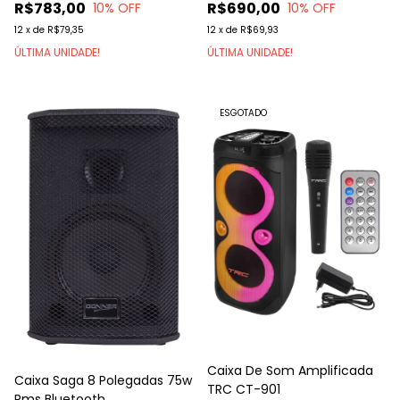
R$783,00
R$690,00
10
% OFF
10
% OFF
12
x
de
R$79,35
12
x
de
R$69,93
ÚLTIMA UNIDADE!
ÚLTIMA UNIDADE!
ESGOTADO
Caixa De Som Amplificada
Caixa Saga 8 Polegadas 75w
TRC CT-901
Rms Bluetooth