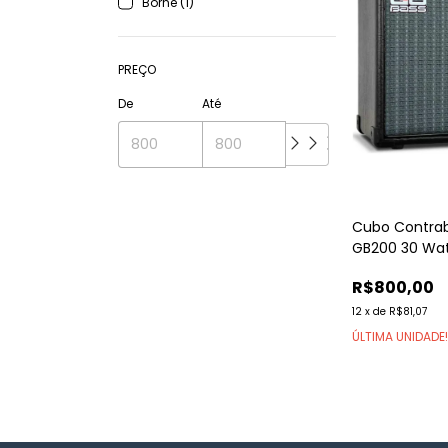
Borne (1)
PREÇO
De
Até
Cubo Contrab
GB200 30 Wa
R$800,00
12
x
de
R$81,07
ÚLTIMA UNIDADE