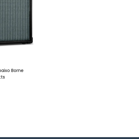
aixo Borne
tts
!