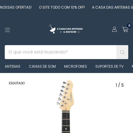
OSSAS OFERTAS!
O SITE TODO COM 10% OFF!
A CASA DAS ANTENAS & 
0
ANTENAS
CAIXAS DE SOM
MICROFONES
SUPORTES DE TV
ESGOTADO
1
/
5