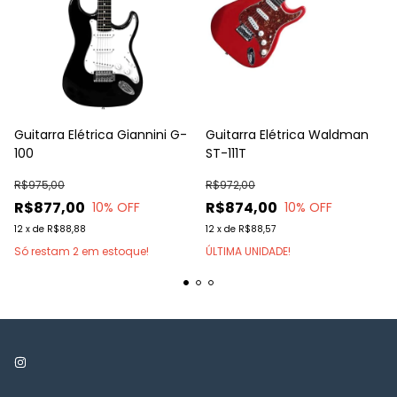
Guitarra Elétrica Giannini G-
Guitarra Elétrica Waldman
100
ST-111T
R$975,00
R$972,00
R$877,00
R$874,00
10
% OFF
10
% OFF
12
x
de
R$88,88
12
x
de
R$88,57
Só restam
2
em estoque!
ÚLTIMA UNIDADE!